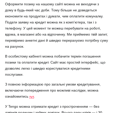
Оформити позику на нашому сайті можна не виходячи з
дому в будь-який час доби. Тому більше не доведеться
економити на продуктах і думати, чим оплатити комуналку.
Подати заявку на кредит можна як з комп'ютера, так і з
телефону. У цей момент ти можеш перебувати на роботі,
вдома, в магазині або на відпочинку. Ми приймемо твій запит,
перевіримо анкетні дані й швидко перерахуємо потрібну суму
на рахунок.
В особистому кабінеті можна побачити термін погашення
позики та оплатити кредит. Сайт має простий інтерфейс, що
дозволяє легко і швидко користуватися кредитними
послугами.
З повною інформацією про загальні умови кредитування,
включаючи попередження про можливі наслідки, можна
ознайомитись
.
тут
У Tengo можна отримати кредит з простроченням — без
дзвінків родичам і зайвих довідок. Всього пару кліків — і 30